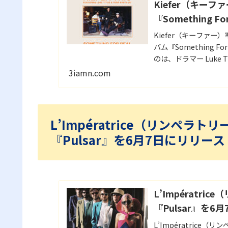
Kiefer（キーフ
『Something 
Kiefer（キーファー）
バム『Something 
のは、ドラマー Luke Ti
EP『Bridges』に
3iamn.com
え、新曲やカヴァーを
L’Impératrice（リンペ
『Pulsar』を6月7日にリリース
L’Impératr
『Pulsar』を6
L’Impératric