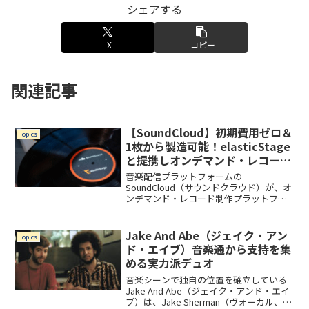
シェアする
X
コピー
関連記事
【SoundCloud】初期費用ゼロ＆
Topics
1枚から製造可能！elasticStage
と提携しオンデマンド・レコード
制作サービスを開始
音楽配信プラットフォームの
SoundCloud（サウンドクラウド）が、オ
ンデマンド・レコード制作プラットフォ
ームのelasticStage（エラスティックス
テージ）と提携し、アーティストが初期
費用なし・最低注文数なしでアナログレ
Jake And Abe（ジェイク・アン
Topics
コードを販売...
ド・エイブ）音楽通から支持を集
める実力派デュオ
音楽シーンで独自の位置を確立している
Jake And Abe（ジェイク・アンド・エイ
ブ）は、Jake Sherman（ヴォーカル、キ