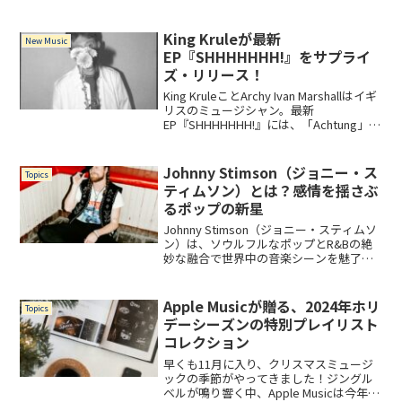
ーボード）とAbe Rounds（ドラム、パー
カッション）による実力派デュオ。
Meshell Ndegeoc...
King Kruleが最新
New Music
EP『SHHHHHHH!』をサプライ
ズ・リリース！
King KruleことArchy Ivan Marshallはイギ
リスのミュージシャン。最新
EP『SHHHHHHH!』には、「Achtung」
「All Soup Now」「Whaleshark」「Time
for Slurp」の全4曲を収録。自らが監督を
務め、バンド・メンバーとともに白黒で
Johnny Stimson（ジョニー・ス
Topics
湿地帯を漕ぎ回る収録曲「Time for
ティムソン）とは？感情を揺さぶ
Slurp」のミュージックビデオも要チェッ
るポップの新星
クです！
Johnny Stimson（ジョニー・スティムソ
ン）は、ソウルフルなポップとR&Bの絶
妙な融合で世界中の音楽シーンを魅了す
る注目のアーティストです。感情を揺さ
ぶるメロディと心に響く歌詞で、老若男
女問わず多くのリスナーを魅了していま
Apple Musicが贈る、2024年ホリ
Topics
す。ブレ...
デーシーズンの特別プレイリスト
コレクション
早くも11月に入り、クリスマスミュージ
ックの季節がやってきました！ジングル
ベルが鳴り響く中、Apple Musicは今年も