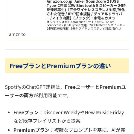
Amazon.co.jp: Anker Soundcore 2 (USB
Type-C充電 12W Bluetooth 5 スピーカー 24時
間連続再生)【完全ワイヤレスステレオ対応/強化
された低音 / IPX7防水規格 / デュアルドライバ
ー/マイク内蔵】(ブラック) : 家電＆カメラ
オンライン通販のAmazon公式サイトなら、Anker
Soundcore 2 (USB Type-C充電 12W Bluetooth 5 スピーカー
24時間連続再生)【完全ワイヤレスステレオ対応/強化され
た低音 / IPX7防水規格 /...
amzn.to
FreeプランとPremiumプランの違い
SpotifyのChatGPT連携は、
FreeユーザーとPremiumユ
ーザーの両方
が利用可能です。
Freeプラン
：Discover WeeklyやNew Music Friday
など既存プレイリストから提案
Premiumプラン
：複雑なプロンプトを基に、AIが完