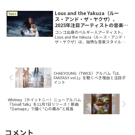
豪華なホリデーコンテンツを発表。定番
のクリスマスソングを現代アーティスト
たちが新たに解釈した独占カバー曲と、
Lous and the Yakuza（ルー
Topics
雰囲気別に...
ス・アンド・ザ・ヤクザ）、
2025年注目アーティストの音楽
性を探る
コンゴ出身のベルギー人アーティスト、
Lous and the Yakuza（ルース・アンド・
ザ・ヤクザ）は、独特な音楽スタイルと
強いメッセージ性で世界的な注目を集め
ています。本名Marie-Pierra Kakoma（マ
リー＝ピエラ・カコマ...
CHAEYOUNG（TWICE）アルバム『LIL
FANTASY vol.1』を聴くべき理由と注目ポ
イント
Whitney（ホイットニー）ニューアルバム
『Small Talk』を11月7日リリース！新曲
「Damage」で描く“心の痛み”と成長
コメント