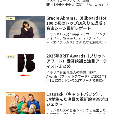
リスのミュージシャン。最新
EP『SHHHHHHH!』には、「Achtung」
「All Soup Now」「Whaleshark」「Time
for Slurp」の全4曲を収録。自らが監督を
務め、バンド・メンバーとともに白黒で
Gracie Abrams、Billboard Hot
Topics
湿地帯を漕ぎ回る収録曲「Time for
100で初のトップ10入りを達成！
Slurp」のミュージックビデオも要チェッ
音楽シーン最新レポート
クです！
ロサンゼルス発の若手シンガー・ソング
ライター、Gracie Abrams（グレイシ
ー・エイブラムス）が新たな記録を打ち
立てました。彼女の楽曲「That's So
True」がBillboardのHot 100チャートで6
位にランクインし、キ...
2025年BRIT Awards（ブリット
Topics
アワード）受賞候補と注目アーテ
ィストまとめ
イギリス音楽界最大の祭典、BRIT
Awards（ブリットアワード）が2025年3
月1日にロンドンのO2アリーナで開催さ
れます。今年の授賞式は、イギリスの人
気コメディアンでテレビパーソナリティ
のJack Whitehall（ジャック・ホワイ...
Catpack（キャットパック）、
Topics
LAが生んだ注目の革新的音楽プロ
ジェクト
ロサンゼルスの音楽シーンから誕生した