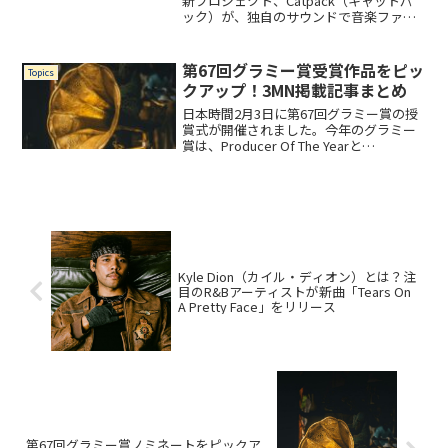
新プロジェクト、Catpack（キャットパ
ック）が、独自のサウンドで音楽ファン
の心を掴んでいます。Moonchildのボーカ
リストとして知られるAmber Navranを中
心とした、革新的なトリオの魅力と...
第67回グラミー賞受賞作品をピッ
Topics
クアップ！3MN掲載記事まとめ
日本時間2月3日に第67回グラミー賞の授
賞式が開催されました。今年のグラミー
賞は、Producer Of The Yearと
Songwriter of the Yearが新たに追加さ
れ、主要部門が6部門に。アメリカ音楽業
界最大のイベントの一...
Kyle Dion（カイル・ディオン）とは？注
目のR&Bアーティストが新曲「Tears On
A Pretty Face」をリリース
第67回グラミー賞ノミネートをピックア