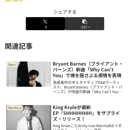
シェアする
X
コピー
関連記事
Bryant Barnes（ブライアント・
Topics
バーンズ）新曲「Why Can’t
You」で魂を揺さぶる感情を表現
急成長中のオルタナティブR&Bアーティ
スト、Bryant Barnes（ブライアント・バ
ーンズ）が待望の新曲「Why Can't You」
をリリース！片思いの痛みと希望を綴っ
た魂の一曲として注目を集めています。
Mercury Records...
King Kruleが最新
New Music
EP『SHHHHHHH!』をサプライ
ズ・リリース！
King KruleことArchy Ivan Marshallはイギ