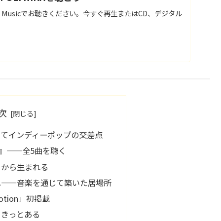
azon Musicでお聴きください。今すぐ再生またはCD、デジタル
次
してインディーポップの交差点
Why』——全5曲を聴く
とから生まれる
へ——音楽を通じて築いた居場所
tion」初掲載
、きっとある