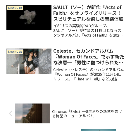
心に注目を集めています。この記事で
は、Joe Mungovanの音楽スタイル、キャ
SAULT（ソー）が新作『Acts of
New Music
リ...
Faith』をサプライズリリース！
スピリチュアルな癒しの音楽体験
イギリスの実験的R&Bグループ、
SAULT（ソー）が待望の11枚目となるス
タジオアルバム『Acts of Faith』を2024
年12月25日にリリースしました。突如と
してストリーミングプラットフォームに
登場したこの作品は、グループの特徴で...
Celeste、セカンドアルバム
New Music
『Woman Of Faces』で示す新た
な決意─「男性に傷つけられた物
語」からの脱却
Celeste（セレステ）のセカンドアルバム
『Woman Of Faces』が2025年11月14日
リリース。「Time Will Tell」など力強い
楽曲で、音楽業界の性差別と戦う彼女の
姿勢と新作の魅力を徹底解説。
Chronixx『Exile』─8年ぶりの新章を告げ
る待望のニューアルバム