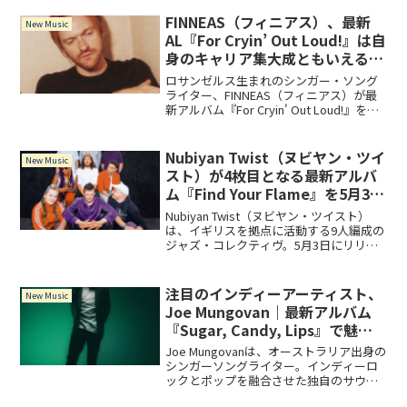
『Buzz』は、NIKIの心の奥底から湧き上
がった激しい衝動をきっかけに制作され
FINNEAS（フィニアス）、最新
New Music
た、心を揺さぶるフォークロックの楽曲
AL『For Cryin’ Out Loud!』は自
集です。
身のキャリア集大成ともいえる作
品！
ロサンゼルス生まれのシンガー・ソング
ライター、FINNEAS（フィニアス）が最
新アルバム『For Cryin' Out Loud!』を
2024年10月4日にリリース！彼はこれま
でにアカデミー賞やグラミー賞を複数受
賞し、妹のBillie Ei...
Nubiyan Twist（ヌビヤン・ツイ
New Music
スト）が4枚目となる最新アルバ
ム『Find Your Flame』を5月3日
にリリース！
Nubiyan Twist（ヌビヤン・ツイスト）
は、イギリスを拠点に活動する9人編成の
ジャズ・コレクティヴ。5月3日にリリー
スの最新アルバム『Find Your Flame』に
収録曲「Lights Out」では、Nile
Rodgersとコラボレーション。ダンスフ
注目のインディーアーティスト、
New Music
ロア向けのスリックなサウンドを体現し
Joe Mungovan｜最新アルバム
た仕上がりに。
『Sugar, Candy, Lips』で魅せ
る音楽的成長
Joe Mungovanは、オーストラリア出身の
シンガーソングライター。インディーロ
ックとポップを融合させた独自のサウン
ドで、オーストラリアの音楽シーンを中