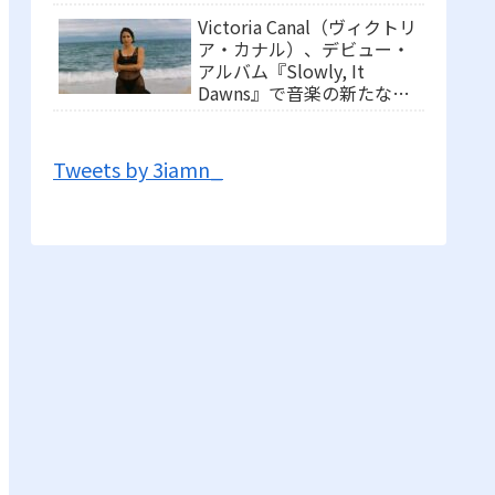
ポップが織りなす第3の冒
Victoria Canal（ヴィクトリ
険
ア・カナル）、デビュー・
アルバム『Slowly, It
Dawns』で音楽の新たな地
平を切り開く
Tweets by 3iamn_