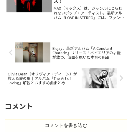
ス！
MAX（マックス）は、ジャンルにとらわ
れないポップ・アーティスト。最新アル
バム『LOVE IN STEREO』には、ファンキ
ーなダンス・ソング「SAY LESS (feat.
DUCKWRTH)」、LE SSERAFIMのHuh Yun-
jinをフィーチャーした「STUPID IN
LOVE」を含む全12曲を収録。
Elujay、最新アルバム『A Constant
Charade』リリース！ベイエリアの才能
が放つ、仮面を脱いだ本音のR&B
Olivia Dean（オリヴィア・ディーン）が
教える愛の形｜アルバム『The Art of
Loving』解説とおすすめ曲まとめ
コメント
コメントを書き込む