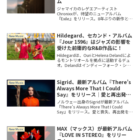
ム
ジャマイカのレゲエアーティスト
Chronixxが、待望のニューアルバム
『Exile』をリリース。8年ぶりの新作とし
て話題を集める全17曲を紹介します。
Hildegard、セカンド・アルバム
New Music
『Jour 1596』はジャズの影響を
受けた前衛的なR&B作品に！
Hildegardは、OuriとHelena Delandによ
るモントリオールを拠点に活動するデュ
オ。Delandはインディーフォーク・シン
ガー、Ouriはチェロ、ピアノ、ハープな
どに精通した作曲家としてお互いにソロ
でも活動しています。20...
Sigrid、最新アルバム『There’s
New Music
Always More That I Could
Say』をリリース｜愛と再出発を
描く渾身の一枚
ノルウェー出身のSigridが最新アルバム
『There’s Always More That I Could
Say』をリリース。愛と喪失、再出発を歌
う渾身作。11月に来日公演も開催。
MAX（マックス）が最新アルバム
New Music
『LOVE IN STEREO』をリリー