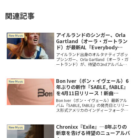
関連記事
アイルランドのシンガー、Orla
New Music
Gartland（オーラ・ガートラン
ド）が最新AL『Everybody
Needs a Hero』をリリース！
アイルランド出身のオルタナティブポッ
プシンガー、Orla Gartland（オーラ・ガ
ートランド）が、待望の2ndアルバム
『Everybody Needs a Hero』を2024年
10月4日にリリース！本作には、先行リリ
ースされ話題となっ...
Bon Iver（ボン・イヴェール）6
New Music
年ぶりの新作『SABLE, fABLE』
を4月11日リリース！新曲
「Everything Is Peaceful
Bon Iver（ボン・イヴェール）最新アル
Love」も発表
バム『SABLE, fABLE』の発売日とリリー
ス形式アメリカのインディーフォークプ
ロジェクト、Bon Iver（ボン・イヴェー
ル）が5枚目となるスタジオアルバム
『SABLE, fABLE』を20...
Chronixx『Exile』─8年ぶりの
New Music
新章を告げる待望のニューアルバ