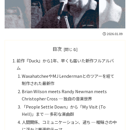
2026.01.09
目次
前作『Duck』から1年、早くも届いた新作フルアルバ
ム
WaxahatcheeやMJ Lendermanとのツアーを経て
制作された最新作
Brian Wilson meets Randy Newman meets
Christopher Cross ─ 独自の音楽世界
「People Settle Down」から「My Visit (To
Hell)」まで ─ 多彩な楽曲群
人間関係、コミュニケーション、過ち ─ 曖昧さの中
に浮かぶ普遍的テーマ