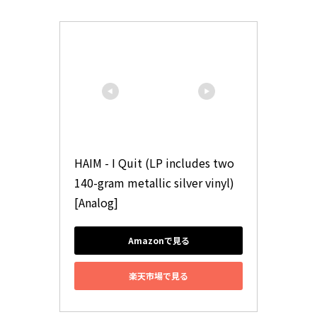
HAIM - I Quit (LP includes two 
140-gram metallic silver vinyl) 
[Analog]
Amazonで見る
楽天市場で見る