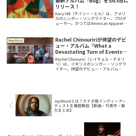
最新アルバム『Bug』を5月3日に
収録。
リリース！
Kacy Hill（ケイシー・ヒル）は、アメリ
カのシンガー・ソングライター、プロデ
ューサー。かつてはAmerican Apparelの
モデルとしても活動していました。最新
アルバム『Bug』には、彼女自身の音楽
へのラブソングだという「You Know I
Rachel Chinouririが待望のデビ
New Music
Love You Still」を含む全10曲を収録。
ュー・アルバム『What a
Devastating Turn of Events』
をリリース！
Rachel Chinouriri（レイチェル・チヌリ
リ）は、イギリスのシンガー・ソングラ
イター。待望のデビュー・アルバム
『What a Devastating Turn of Events』に
は、疾走感のあるキャッチーな「Never
Needed Me」「Cold Call」を含む全14曲
を収録。
JayWoodとは？カナダ発インディーアー
ティストを徹底解説【新曲・代表作・魅
力まとめ】