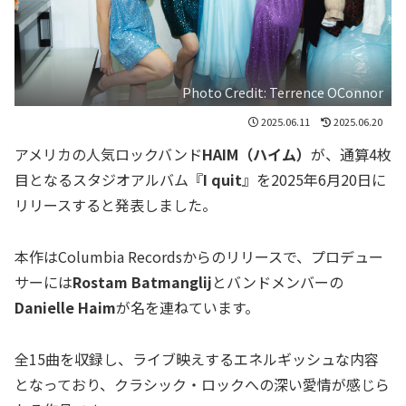
Photo Credit: Terrence OConnor
2025.06.11
2025.06.20
アメリカの人気ロックバンド
HAIM（ハイム）
が、通算4枚
目となるスタジオアルバム『
I quit
』を2025年6月20日に
リリースすると発表しました。
本作はColumbia Recordsからのリリースで、プロデュー
サーには
Rostam Batmanglij
とバンドメンバーの
Danielle Haim
が名を連ねています。
全15曲を収録し、ライブ映えするエネルギッシュな内容
となっており、クラシック・ロックへの深い愛情が感じら