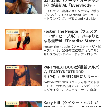
Gartland（オーラ・ガートラン
ド）が最新AL『Everybody
Needs a Hero』をリリース！
アイルランド出身のオルタナティブポッ
プシンガー、Orla Gartland（オーラ・ガ
ートランド）が、待望の2ndアルバム
『Everybody Needs a Hero』を2024年
10月4日にリリース！本作には、先行リリ
ースされ話題となっ...
Foster The People（フォスタ
New Music
ー・ザ・ピープル）、7年ぶりと
なる最新AL『Paradise State of
Mind』を8月16日にリリース！
Foster The People（フォスター・ザ・ピ
ープル）は、2009年に結成されたロサン
ゼルスのインディー・ポップ・ロック・
バンド。7年ぶりとなる最新AL『Paradise
State of Mind』には、どこか懐かしくも
新鮮な「Lost In Space」、蒸し暑い夏を
PARTYNEXTDOORが最新アルバ
New Music
爽やかにさせる「Take Me Back」、
ム『PARTYNEXTDOOR
「Chasing Low Vibrations」を含む全11曲
4（P4）』を4月26日にリリー
を収録。
ス！
PARTYNEXTDOOR（パーティネクストド
ア）は、カナダ出身のR&Bシンガー・ソ
ングライター、プロデューサー。自身が
今までで一番アルバム制作に励んだと語
る最新アルバム『PARTYNEXTDOOR
4（P4）』には、「L o s e M y M i n d」
Kacy Hill（ケイシー・ヒル）が
New Music
「H e r O l d F r i e n d s」を含む全14曲を