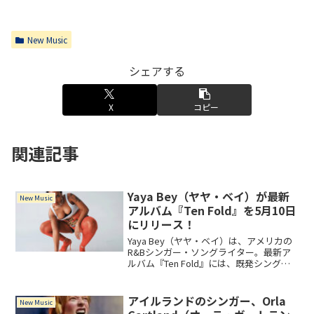
New Music
シェアする
X
コピー
関連記事
Yaya Bey（ヤヤ・ベイ）が最新
New Music
アルバム『Ten Fold』を5月10日
にリリース！
Yaya Bey（ヤヤ・ベイ）は、アメリカの
R&Bシンガー・ソングライター。最新ア
ルバム『Ten Fold』には、既発シングル
「chasing the bus」「crying through my
teeth」「the evidence」を含む全16曲を
収録。
アイルランドのシンガー、Orla
New Music