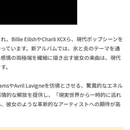
ie EilishやCharli XCXら、現代ポップシーンを
持っています。新アルバムでは、氷と炎のテーマを通
。感情の両極端を繊細に描き出す彼女の楽曲は、現代
ます。
lliamsやAvril Lavigneを彷彿とさせる、驚異的なエネル
感情的な解放を提供し、「現実世界から一時的に逃れ
も、彼女のような革新的なアーティストへの期待が高