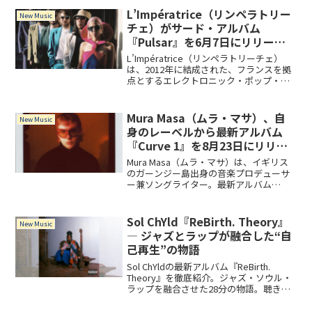
プロフィールを紹介します。デビ...
L’Impératrice（リンペラトリー
New Music
チェ）がサード・アルバム
『Pulsar』を6月7日にリリー
ス！
L’Impératrice（リンペラトリーチェ）
は、2012年に結成された、フランスを拠
点とするエレクトロニック・ポップ・バ
ンド。『Pulsar』は、ヒップホップ、コ
スミッシェ、モダン・ポップ、そしてフ
レンチ・タッチやインターナショナル・
Mura Masa（ムラ・マサ）、自
New Music
ハウスを取り入れた全10曲を収録。
身のレーベルから最新アルバム
『Curve 1』を8月23日にリリー
ス！
Mura Masa（ムラ・マサ）は、イギリス
のガーンジー島出身の音楽プロデューサ
ー兼ソングライター。最新アルバム
『Curve 1』は、より自由で反物語的なア
プローチを取った作品です。アルバムに
は、クラブミュージック「FLY (feat.
Sol ChYld『ReBirth. Theory』
New Music
Cherish)」を含む全10曲を収録。
― ジャズとラップが融合した“自
己再生”の物語
Sol ChYldの最新アルバム『ReBirth.
Theory』を徹底紹介。ジャズ・ソウル・
ラップを融合させた28分の物語。聴きど
ころや前作との違いをわかりやすく解
説。