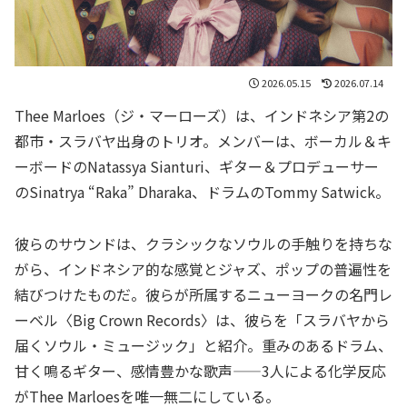
2026.05.15
2026.07.14
Thee Marloes（ジ・マーローズ）は、インドネシア第2の
都市・スラバヤ出身のトリオ。メンバーは、ボーカル＆キ
ーボードのNatassya Sianturi、ギター＆プロデューサー
のSinatrya “Raka” Dharaka、ドラムのTommy Satwick。
彼らのサウンドは、クラシックなソウルの手触りを持ちな
がら、インドネシア的な感覚とジャズ、ポップの普遍性を
結びつけたものだ。彼らが所属するニューヨークの名門レ
ーベル〈Big Crown Records〉は、彼らを「スラバヤから
届くソウル・ミュージック」と紹介。重みのあるドラム、
甘く鳴るギター、感情豊かな歌声——3人による化学反応
がThee Marloesを唯一無二にしている。