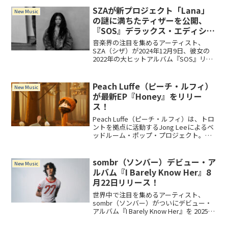
SZAが新プロジェクト「Lana」
New Music
の謎に満ちたティザーを公開、
『SOS』デラックス・エディショ
ンも発表間近？
音楽界の注目を集めるアーティスト、
SZA（シザ）が2024年12月9日、彼女の
2022年の大ヒットアルバム『SOS』リリ
ース2周年を記念して、新たな音楽プロジ
ェクト「Lana」の謎めいたティザー映像
を公開しました。注目の新プロジェクト
Peach Luffe（ピーチ・ルフィ）
New Music
「La...
が最新EP『Honey』をリリー
ス！
Peach Luffe（ピーチ・ルフィ）は、トロ
ントを拠点に活動するJong Leeによるベ
ッドルーム・ポップ・プロジェクト。
2024年3月8日にリリースした最新
EP『Honey』では、マイクを握るだけで
なく、ギター、キーボード、ベース、ヴ
sombr（ソンバー）デビュー・ア
New Music
ァイオリンの腕前を披露。彼の進化し続
ルバム『I Barely Know Her』8
ける甘美なサウンドが楽しめる1枚に。
月22日リリース！
世界中で注目を集めるアーティスト、
sombr（ソンバー）がついにデビュー・
アルバム『I Barely Know Her』を 2025年
8月22日にリリース！この記事では、アル
バムの詳細や注目ポイント、さらに彼の