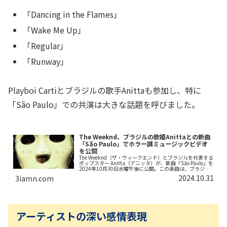
「Dancing in the Flames」
「Wake Me Up」
「Regular」
「Runway」
Playboi Cartiとブラジルの歌手Anittaも参加し、特に
「São Paulo」での共演は大きな話題を呼びました。
The Weeknd、ブラジルの歌姫Anittaとの新曲
「São Paulo」でホラー調ミュージックビデオ
を公開
The Weeknd（ザ・ウィークエンド）とブラジルを代表する
ポップスター Anitta（アニッタ）が、新曲「São Paulo」を
2024年10月30日水曜午後に公開。この楽曲は、ブラジル
最大の都市サンパウロにインスパイアされた、アップテ...
2024.10.31
3iamn.com
アーティストの深い感情表現