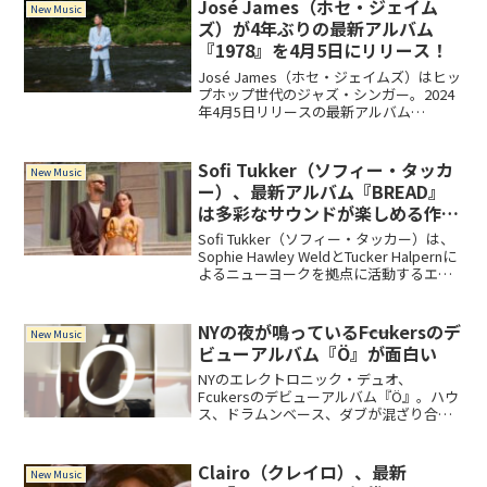
務め、バンド・メンバーとともに白黒で
José James（ホセ・ジェイム
New Music
湿地帯を漕ぎ回る収録曲「Time for
ズ）が4年ぶりの最新アルバム
Slurp」のミュージックビデオも要チェッ
『1978』を4月5日にリリース！
クです！
José James（ホセ・ジェイムズ）はヒッ
プホップ世代のジャズ・シンガー。2024
年4月5日リリースの最新アルバム
『1978』は、1970年代後期のソウル・ミ
ュージックを、José Jamesなりの現代的
解釈で表現した作品。
Sofi Tukker（ソフィー・タッカ
New Music
ー）、最新アルバム『BREAD』
は多彩なサウンドが楽しめる作品
に！
Sofi Tukker（ソフィー・タッカー）は、
Sophie Hawley WeldとTucker Halpernに
よるニューヨークを拠点に活動するエレ
クトロ・デュオ。最新アルバム
『BREAD』は、彼らのエネルギッシュな
スタイルを反映しており、ダンスとポジ
NYの夜が鳴っている――Fcukersのデ
New Music
ティブなバイブスが詰まった作品です。
ビューアルバム『Ö』が面白い
NYのエレクトロニック・デュオ、
Fcukersのデビューアルバム『Ö』。ハウ
ス、ドラムンベース、ダブが混ざり合う
中毒性の高いクラブ・ミュージックを、
Ninja Tuneからリリース。まず聴くべき3
曲と、アルバム全体の聴きどころを紹
Clairo（クレイロ）、最新
New Music
介。