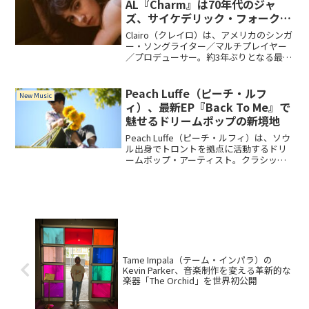
AL『Charm』は70年代のジャ
ズ、サイケデリック・フォークと
ソウルのグルーヴにインスパイア
Clairo（クレイロ）は、アメリカのシンガ
された作品！
ー・ソングライター／マルチプレイヤー
／プロデューサー。約3年ぶりとなる最新
アルバム『Charm』は、1970年代のジャ
ズ、サイケデリック・フォークとソウル
のグルーヴにインスパイアされた、温か
Peach Luffe（ピーチ・ルフ
New Music
みのある作品。アルバムには、Clairoが特
ィ）、最新EP『Back To Me』で
別な人に見られたい、注目されたいと切
魅せるドリームポップの新境地
望する「Sexy to Someone」を含む全11
曲を収録。
Peach Luffe（ピーチ・ルフィ）は、ソウ
ル出身でトロントを拠点に活動するドリ
ームポップ・アーティスト。クラシック
音楽の学位を持つバイオリニストでもあ
る彼は、夢見るようなポップミュージッ
クと繊細なアレンジメントを特徴とする
楽曲でリスナ...
Tame Impala（テーム・インパラ）の
Kevin Parker、音楽制作を変える革新的な
楽器「The Orchid」を世界初公開