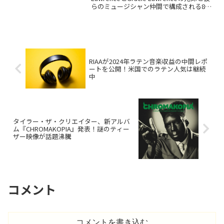
らのミュージシャン仲間で構成される8人
組ソウル・ポップ・バンド。最新アルバ
ム『Family Business』には、先行公開さ
れた「i'm confident that i'm insecure」
「23」「Guy I Used To Be」を含む全13
曲を収録。
RIAAが2024年ラテン音楽収益の中間レポ
ートを公開！米国でのラテン人気は継続
中
タイラー・ザ・クリエイター、新アルバ
ム『CHROMAKOPIA』発表！謎のティー
ザー映像が話題沸騰
コメント
コメントを書き込む