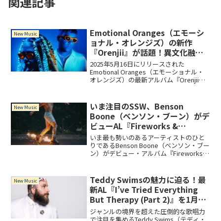
関連記事
Emotional Oranges（エモーシ
New Music
ョナル・オレンジズ）の新作
『Orenjii』が話題！異文化融合
の音楽体験とは
2025年5月16日にリリースされた
Emotional Oranges（エモーショナル・
オレンジズ）の最新アルバム『Orenjii』
が音楽ファンの間で大きな話題となって
います。この記事では、このアルバムの
魅力や背景について詳しく解説します。...
いま注目のSSW、Benson
New Music
Boone（ベンソン・ブーン）がデ
ビューAL『Fireworks &
Rollerblades』を4月5日にリリ
いま最も勢いのあるアーティストのひと
ース！
りであるBenson Boone（ベンソン・ブー
ン）がデビュー・アルバム『Fireworks &
Rollerblades』は2024年4月5日にリリー
ス！アルバムには、デビュー曲「Ghost
Town」、ピアノ主体の痛快な「Slow It
Teddy Swimsの魅力に迫る！最
New Music
Down」を含む全15曲を収録。
新AL『I’ve Tried Everything
But Therapy (Part 2)』を1月24
日リリース
ジャンルの境界を超えた圧倒的な歌唱力
で注目を集めるTeddy Swims（テディ・