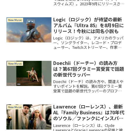
スウィムズ）。2023年9月にリリースされ
たデビュー・アルバム『I've Tried
Everything But Therapy (Part 1)』を通じ
て...
Logic（ロジック）が待望の最新
New Music
アルバム『Ultra 85』を8月9日に
リリース！今秋には同名小説も
Logic（ロジック）は、アメリカのラッパ
ー、ソングライター、レコード・プロデ
ューサー、Twitchストリーマー、作家。
2024年8月9日には、Logicの最後のアル
バムになるのではと予想されている
『Ultra 85』をリリース！今秋には同名小
Doechii（ドーチー）の読み方
New Music
説も刊行されます。
は？第67回グラミー賞受賞で話題
の新世代ラッパー
Doechii（ドーチ）の読み方や、間違えや
すいポイントを解説。第67回グラミー賞
受賞で話題の新世代ラッパーのプロフィ
ール、代表作『Alligator Bites Never
Heal』まで紹介。
Lawrence（ローレンス）、最新
New Music
AL『Family Business』は70年代
のソウル／ファンクにインスパイ
アされた作品！
Lawrence（ローレンス）は、Clyde
LawrenceとGracie Lawrenceの兄妹と彼