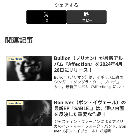
シェアする
X
コピー
関連記事
Bullion（ブリオン）が最新アル
New Music
バム『Affection』を2024年4月
26日にリリース！
Bullion（ブリオン）は、イギリス出身の
シンガー・ソングライター、プロデュー
サー。最新アルバム『Affection』には、
Carly Rae Jepsenとのセッションで生ま
れた「Rare」、Animal Collectiveの
Panda Bearとコラボレーションした「A
Bon Iver（ボン・イヴェール）の
New Music
City's Never」を含む全12曲を収録。
最新EP『SABLE,』は、深い内面
を反映した重要な作品！
ジャスティン・ヴァーノンによるアメリ
カのインディー・フォーク・バンド、Bon
Iver（ボン・イヴェール）が最新