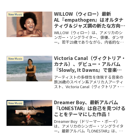
EP『SABLE,』を2024年10月18日にリリー
ス。このEPは、ジャスティン・ヴァーノ
ンが5年以上の沈黙を経て発表する作品
WILLOW（ウィロー）最新
New Music
で...
AL『empathogen』はオルタナ
ティヴ＆ジャズ調の新たな方向性
を打ち出した作品！
WILLOW（ウィロー）は、アメリカのシ
ンガー・ソングライター、俳優、ダンサ
ー。若干23歳でありながら、内省的な歌
詞、幽玄なメロディー、そして、パワフ
ルな他アーティストとのコラボレーショ
ンを融合した楽曲群は、現代の音楽シー
Victoria Canal（ヴィクトリア・
New Music
ンにおいてリスナーの共感を得ていま
カナル）、デビュー・アルバム
す。
『Slowly, It Dawns』で音楽の
新たな地平を切り開く
アーティストの多様性を体現する音楽の
旅26歳のスペイン系アメリカ人アーティ
スト、Victoria Canal（ヴィクトリア・カ
ナル）が、音楽シーンに革新的な一石を
投じようとしています。2025年1月17日に
リリース予定の初のフルアルバム『S...
Dreamer Boy、最新アルバム
New Music
『LONESTAR』は自己を見つける
ことをテーマにした作品！
Dreamer Boy（ドリーマー・ボーイ）
は、アメリカのシンガー・ソングライタ
ー。最新アルバム『LONESTAR』は、自