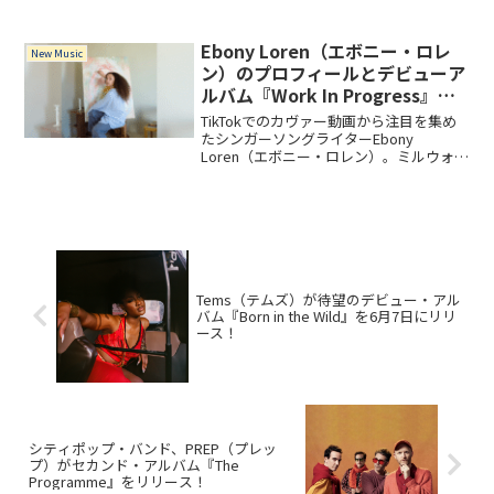
己を見つけることをテーマにした作品で
す。アルバムには先行公開された「If
You're Not In Love」「Heartbreaker」
Ebony Loren（エボニー・ロレ
New Music
「Kansas」を含む全12曲を収録。
ン）のプロフィールとデビューア
ルバム『Work In Progress』に
込めたメッセージ
TikTokでのカヴァー動画から注目を集め
たシンガーソングライターEbony
Loren（エボニー・ロレン）。ミルウォー
キー出身という経歴やプロフィールとと
もに、デビューアルバム『Work In
Progress』に込めたメッセージを紹介。
Tems（テムズ）が待望のデビュー・アル
バム『Born in the Wild』を6月7日にリリ
ース！
シティポップ・バンド、PREP（プレッ
プ）がセカンド・アルバム『The
Programme』をリリース！