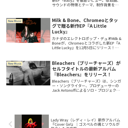
新EP『Baby』を徹底レビュー。収録曲、
サウンドの特徴とテーマ、制作背景を紹
介します。
Milk & Bone、Chromeoとタッ
New Music
グで贈る新作EP『A Little
Lucky』
カナダのエレクトロポップ・デュオMilk &
Boneが、Chromeoとコラボした新EP『A
Little Lucky』を12月5日にリリース！先
行シングル「Bloodshot」は、軽快なビ
ートと切ない歌詞が響く必聴曲。過去の
代表作や受賞歴も紹介。
Bleachers（ブリーチャーズ）が
New Music
セルフタイトルの最新アルバム
『Bleachers』をリリース！
Bleachers（ブリーチャーズ）は、シンガ
ー・ソングライター、プロデューサーの
Jack Antonoffによるソロ・プロジェク
ト。最新アルバム『Bleachers』を2024
年3月8日にリリース！アルバムには、
Lana Del Rey、Clairoをフィーチャーした
「Alma Mater」を含む全14曲を収録。
Lady Wray（レディ・レイ）新作アルバム
『Cover Girl』｜ゴスペルの魂とソウルが