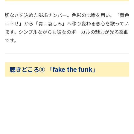
切なさを込めたR&Bナンバー。色彩の比喩を用い、「黄色
＝幸せ」から「青＝哀しみ」へ移り変わる恋心を歌ってい
ます。シンプルながらも彼女のボーカルの魅力が光る楽曲
です。
聴きどころ③ 「fake the funk」