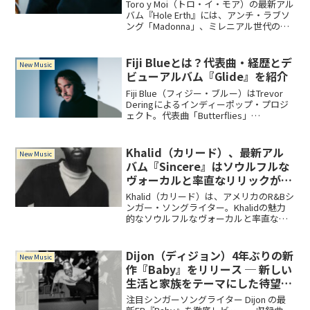
想外かつ大胆な作品！
Toro y Moi（トロ・イ・モア）の最新アル
バム『Hole Erth』には、アンチ・ラブソ
ング「Madonna」、ミレニアル世代のイ
ンディー音楽シーンの中心人物である
Benjamin Gibbard をフィーチャーした
「Hollywood」を含む全13曲を収録。
Fiji Blueとは？代表曲・経歴とデ
New Music
ビューアルバム『Glide』を紹介
Fiji Blue（フィジー・ブルー）はTrevor
Deringによるインディーポップ・プロジ
ェクト。代表曲「Butterflies」
「Waves」から2024年発表のデビューア
ルバム『Glide』まで、経歴と魅力を紹
介。
Khalid（カリード）、最新アル
New Music
バム『Sincere』はソウルフルな
ヴォーカルと率直なリリックが存
分に発揮された作品！
Khalid（カリード）は、アメリカのR&Bシ
ンガー・ソングライター。Khalidの魅力
的なソウルフルなヴォーカルと率直なリ
リックが存分に発揮された最新アルバム
『Sincere』には、メランコリックな
「Adore U」「Please Don't Fall In Love
Dijon（ディジョン）4年ぶりの新
New Music
With Me」「Ground」をはじめ、Arlo
作『Baby』をリリース ─ 新しい
Parksとのコラボレーション曲を含む全16
生活と家族をテーマにした待望の
曲を収録。
2ndアルバム
注目シンガーソングライター Dijon の最