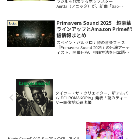
ラジルを代表するポップスター
Anitta（アニッタ）が、新曲「São
Paulo」を2024年10月30日水曜午後に公
開。この楽曲は、ブラジル最大の都市サ
ンパウロにインスパイアされた、アップ
Primavera Sound 2025｜超豪華
Topics
テ...
ラインアップとAmazon Prime配
信情報まとめ
スペイン・バルセロナ発の音楽フェス
『Primavera Sound 2025』の出演アーテ
ィスト、開催日程、視聴方法を日本語で
徹底解説！
タイラー・ザ・クリエイター、新アルバ
ム『CHROMAKOPIA』発表！謎のティー
ザー映像が話題沸騰
Kabin Crewのグラミー賞への道—アイル