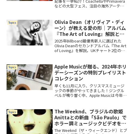
記事を一挙紹介！CoachellaやPrimavera
などの大型フェス、注目の海外アーティ
スト情報も網羅しています。
Olivia Dean（オリヴィア・ディ
Topics
ーン）が教える愛の形｜アルバム
『The Art of Loving』解説とお
すすめ曲まとめ
2025年Billboard最優秀新人に選ばれた
Olivia Deanのセカンドアルバム『The Art
of Loving』を解説。UKチャート2位の
「Man I Need」など人気曲と、自己愛・
友情・恋愛をテーマにした収録曲を紹
介。英国ソウルの新星が描く愛の教科
Apple Musicが贈る、2024年ホリ
Topics
書。
デーシーズンの特別プレイリスト
コレクション
早くも11月に入り、クリスマスミュージ
ックの季節がやってきました！ジングル
ベルが鳴り響く中、Apple Musicは今年も
豪華なホリデーコンテンツを発表。定番
のクリスマスソングを現代アーティスト
たちが新たに解釈した独占カバー曲と、
The Weeknd、ブラジルの歌姫
Topics
雰囲気別に...
Anittaとの新曲「São Paulo」で
ホラー調ミュージックビデオを公
開
The Weeknd（ザ・ウィークエンド）とブ