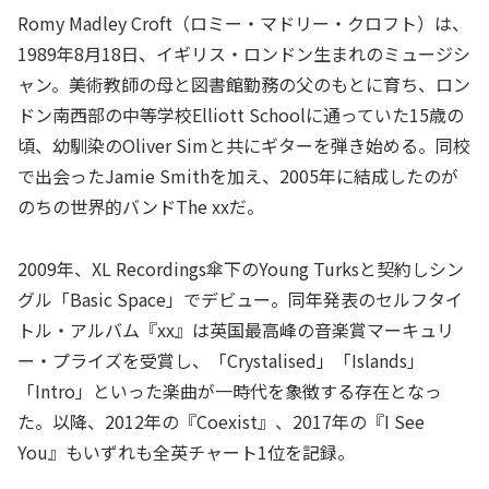
Romy Madley Croft（ロミー・マドリー・クロフト）は、
1989年8月18日、イギリス・ロンドン生まれのミュージシ
ャン。美術教師の母と図書館勤務の父のもとに育ち、ロン
ドン南西部の中等学校Elliott Schoolに通っていた15歳の
頃、幼馴染のOliver Simと共にギターを弾き始める。同校
で出会ったJamie Smithを加え、2005年に結成したのが
のちの世界的バンドThe xxだ。
2009年、XL Recordings傘下のYoung Turksと契約しシン
グル「Basic Space」でデビュー。同年発表のセルフタイ
トル・アルバム『xx』は英国最高峰の音楽賞マーキュリ
ー・プライズを受賞し、「Crystalised」「Islands」
「Intro」といった楽曲が一時代を象徴する存在となっ
た。以降、2012年の『Coexist』、2017年の『I See
You』もいずれも全英チャート1位を記録。