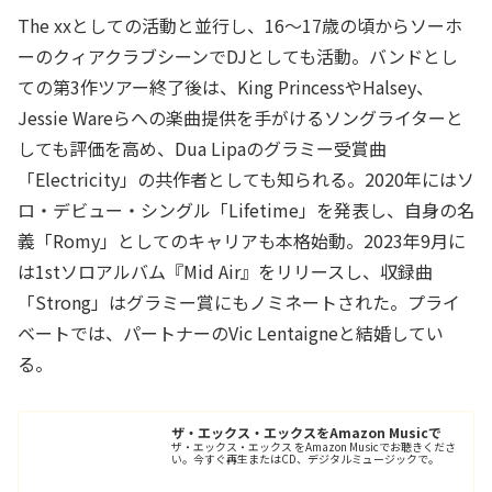
The xxとしての活動と並行し、16〜17歳の頃からソーホ
ーのクィアクラブシーンでDJとしても活動。バンドとし
ての第3作ツアー終了後は、King PrincessやHalsey、
Jessie Wareらへの楽曲提供を手がけるソングライターと
しても評価を高め、Dua Lipaのグラミー受賞曲
「Electricity」の共作者としても知られる。2020年にはソ
ロ・デビュー・シングル「Lifetime」を発表し、自身の名
義「Romy」としてのキャリアも本格始動。2023年9月に
は1stソロアルバム『Mid Air』をリリースし、収録曲
「Strong」はグラミー賞にもノミネートされた。プライ
ベートでは、パートナーのVic Lentaigneと結婚してい
る。
ザ・エックス・エックスをAmazon Musicで
ザ・エックス・エックス をAmazon Musicでお聴きくださ
い。今すぐ再生またはCD、デジタルミュージックで。