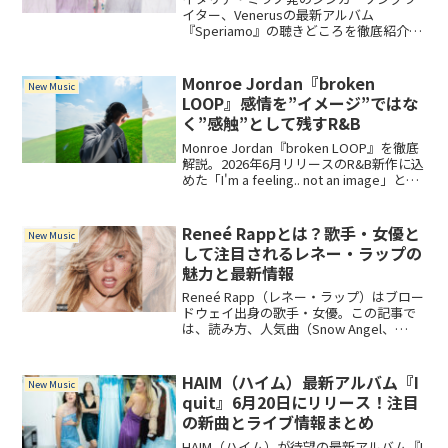
イター、Venerusの最新アルバム
『Speriamo』の聴きどころを徹底紹介。
Angelina Mangoとのデュエット
「Sentire」や、日本語の詩が刻まれた
「Sesso」など、ジャンルを超えた全15
Monroe Jordan『broken
New Music
曲を収録。
LOOP』感情を”イメージ”ではな
く”感触”として残すR&B
Monroe Jordan『broken LOOP』を徹底
解説。2026年6月リリースのR&B新作に込
めた「I'm a feeling.. not an image」とい
う美学と、内省的なサウンドの魅力を紹
介。
Reneé Rappとは？歌手・女優と
New Music
して注目されるレネー・ラップの
魅力と最新情報
Reneé Rapp（レネー・ラップ）はブロー
ドウェイ出身の歌手・女優。この記事で
は、読み方、人気曲（Snow Angel、
Leave Me Aloneなど）、2025年8月1日リ
リースの新アルバム『Bite Me』やツアー
情報まで詳しく紹介します。
HAIM（ハイム）最新アルバム『I
New Music
quit』6月20日にリリース！注目
の新曲とライブ情報まとめ
HAIM（ハイム）が待望の最新アルバム『I