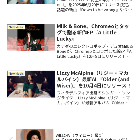
quit』を2025年6月20日にリリース決定。
話題の新曲『Down to be wrong』やライ
ブ出演情報、過去作品との違いまで詳し
く紹介します。
Milk & Bone、Chromeoとタッ
New Music
グで贈る新作EP『A Little
Lucky』
カナダのエレクトロポップ・デュオMilk &
Boneが、Chromeoとコラボした新EP『A
Little Lucky』を12月5日にリリース！先
行シングル「Bloodshot」は、軽快なビ
ートと切ない歌詞が響く必聴曲。過去の
代表作や受賞歴も紹介。
Lizzy McAlpine（リジー・マカ
New Music
ルパイン）最新AL『Older (and
Wiser)』を10月4日にリリース！
フィラデルフィア出身のシンガー・ソン
グライター Lizzy McAlpine（リジー・マ
カルパイン）が最新アルバム『Older
(and Wiser)』が2024年10月4日にリリー
ス！本作は、彼女のオリジナルアルバム
『Older』のデラッ...
WILLOW（ウィロー）最新
AL『empathogen』はオルタナティヴ＆