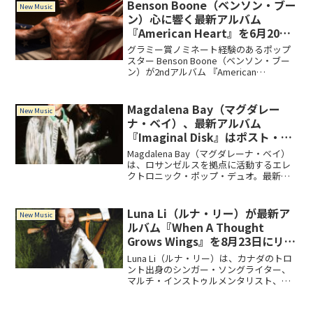
ュージシャン Mallratとコラボレーション
Benson Boone（ベンソン・ブー
New Music
した「Cut Me Down」を含む全14曲を収
ン）心に響く最新アルバム
録。
『American Heart』を6月20日
リリース！
グラミー賞ノミネート経験のあるポップ
スター Benson Boone（ベンソン・ブー
ン）が2ndアルバム 『American
Heart（アメリカン・ハート）』をリリー
ス！本作は「家族」「恋」「思い出」を
テーマにした“心に響くアルバム”です。
Magdalena Bay（マグダレー
New Music
ナ・ベイ）、最新アルバム
『Imaginal Disk』はポスト・イ
ンターネットの存在主義をテーマ
Magdalena Bay（マグダレーナ・ベイ）
にした作品！
は、ロサンゼルスを拠点に活動するエレ
クトロニック・ポップ・デュオ。最新ア
ルバム『Imaginal Disk』には、ゴシック
で劇的なヴォーカルが特徴の「Vampire
in the Corner」、「Love is
Luna Li（ルナ・リー）が最新ア
New Music
Everywhere」を含む全15曲を収録。
ルバム『When A Thought
Grows Wings』を8月23日にリリ
ース！
Luna Li（ルナ・リー）は、カナダのトロ
ント出身のシンガー・ソングライター、
マルチ・インストゥルメンタリスト、プ
ロデューサー。最新アルバム『When A
Thought Grows Wings』は、1970年代の