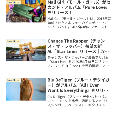
Mall Girl（モール・ガール）がセ
New Music
カンド・アルバム『Pure Love』
をリリース！
Mall Girl（モール・ガール）は、2017年に
結成されたノルウェーのインディー・ポ
ップ・バンド。2022年4月のファースト・
アルバム『Superstar』に続き、2024年1
月26日にはセカンド・アルバム『Pure
Love』をリリース！
Chance The Rapper（チャン
New Music
ス・ザ・ラッパー）待望の新
AL『Star Line』リリース｜収録
曲・MV・予約情報まとめ
チャンス・ザ・ラッパーが最新アルバム
『Star Line』を2025年8月15日にリリー
ス。リード曲「Tree」や予約情報、アー
トワークの詳細も紹介。
Blu DeTiger（ブルー・デタイガ
New Music
ー）がアルバム『All I Ever
Want Is Everything』をリリー
ス！
Blu DeTiger（ブルー・デタイガー）は、
ニューヨークを拠点に活動するアメリカ
人シンガー、ベーシスト、ギタリスト。
待望のフルアルバム『All I Ever Want Is
Everything』には、オーストラリアのミ