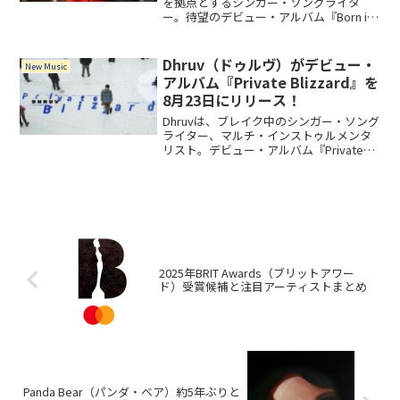
を拠点とするシンガー・ソングライタ
ー。待望のデビュー・アルバム『Born in
the Wild』は、先行シングル「Me & U」
「Love Me JeJe」をはじめ、ナイジェリ
アのシンガー兼ソングライターの
Dhruv（ドゥルヴ）がデビュー・
New Music
Asake、ラッパーのJ. Coleとのコラボレ
アルバム『Private Blizzard』を
ーション曲を含む全18曲を収録。
8月23日にリリース！
Dhruvは、ブレイク中のシンガー・ソング
ライター、マルチ・インストゥルメンタ
リスト。デビュー・アルバム『Private
Blizzard』は、Dhruvが人間関係の終わり
や友情、それに伴う実存的な疑問など、
より深いテーマに取り組んだ作品。
2025年BRIT Awards（ブリットアワー
ド）受賞候補と注目アーティストまとめ
Panda Bear（パンダ・ベア）約5年ぶりと