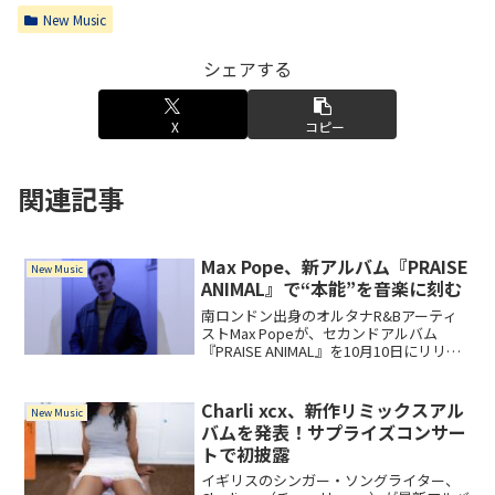
New Music
シェアする
X
コピー
関連記事
Max Pope、新アルバム『PRAISE
New Music
ANIMAL』で“本能”を音楽に刻む
南ロンドン出身のオルタナR&Bアーティ
ストMax Popeが、セカンドアルバム
『PRAISE ANIMAL』を10月10日にリリー
ス。新曲「right or wrong」を含む本作
は、人間の“本能”と承認欲求をテーマに
した深みある一枚です。
Charli xcx、新作リミックスアル
New Music
バムを発表！サプライズコンサー
トで初披露
イギリスのシンガー・ソングライター、