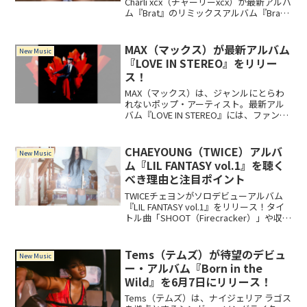
Charli xcx（チャーリーxcx）が最新アルバ
ム『Brat』のリミックスアルバム『Brat
and it's completely different but also
still brat』を20...
MAX（マックス）が最新アルバム
New Music
『LOVE IN STEREO』をリリー
ス！
MAX（マックス）は、ジャンルにとらわ
れないポップ・アーティスト。最新アル
バム『LOVE IN STEREO』には、ファンキ
ーなダンス・ソング「SAY LESS (feat.
DUCKWRTH)」、LE SSERAFIMのHuh Yun-
jinをフィーチャーした「STUPID IN
CHAEYOUNG（TWICE）アルバ
New Music
LOVE」を含む全12曲を収録。
ム『LIL FANTASY vol.1』を聴く
べき理由と注目ポイント
TWICEチェヨンがソロデビューアルバム
『LIL FANTASY vol.1』をリリース！タイ
トル曲「SHOOT（Firecracker）」や収録
曲の魅力、歌詞・制作秘話まで、アルバ
ムの聴きどころを紹介します。
Tems（テムズ）が待望のデビュ
New Music
ー・アルバム『Born in the
Wild』を6月7日にリリース！
Tems（テムズ）は、ナイジェリア ラゴス