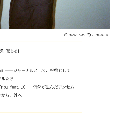
2026.07.06
2026.07.14
次
 On』——ジャーナルとして、祝祭として
グルたち
rip』feat. LX——偶然が生んだアンセム
ドから、外へ