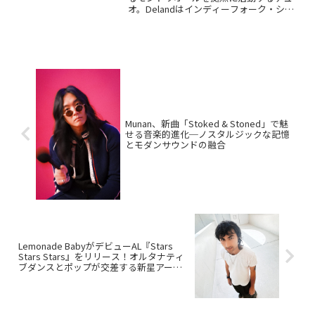
オ。Delandはインディーフォーク・シン
ガー、Ouriはチェロ、ピアノ、ハープな
どに精通した作曲家としてお互いにソロ
でも活動しています。20...
Munan、新曲「Stoked & Stoned」で魅
せる音楽的進化─ノスタルジックな記憶
とモダンサウンドの融合
Lemonade BabyがデビューAL『Stars
Stars Stars』をリリース！オルタナティ
ブダンスとポップが交差する新星アーテ
ィスト