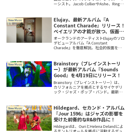
ーシスト。Jacob CollierやAshe、Ringo
Starrなど多くのアーティストとコラボレ
ーションを果たしてきた彼は、ジャンル
レスな独自のサウン...
Elujay、最新アルバム『A
New Music
Constant Charade』リリース！
ベイエリアの才能が放つ、仮面を
脱いだ本音のR&B
オークランドのアーティストElujayのソロ
デビューアルバム『A Constant
Charade』を徹底解説。社会的仮面をテ
ーマに、R&B、ヨット・ロック、ダンス
ホールを融合させた意欲作。全楽曲紹介
や制作背景、serpentwithfeetとのコラボ
Brainstory（ブレインストーリ
New Music
も収録。
ー）が最新アルバム『Sounds
Good』を4月19日にリリース！
Brainstory（ブレインストーリー）は、
カリフォルニアを拠点とするサイケデリ
ック・ジャズ・ポップ・バンド。最新ア
ルバム『Sounds Good』には、甘く切な
いトラック「Nobody But You」、サイケ
デリックでエモーショナルな「Peach
Hildegard、セカンド・アルバム
New Music
Optimo」を含む全12曲を収録。
『Jour 1596』はジャズの影響を
受けた前衛的なR&B作品に！
Hildegardは、OuriとHelena Delandによ
るモントリオールを拠点に活動するデュ