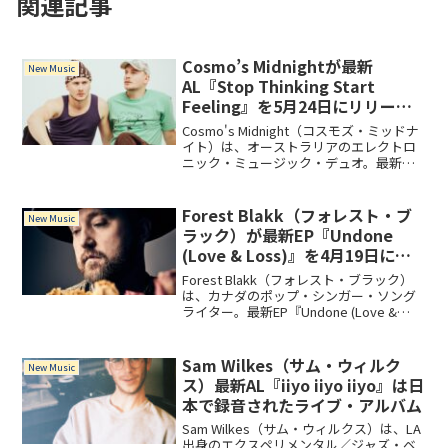
関連記事
Cosmo’s Midnightが最新
New Music
AL『Stop Thinking Start
Feeling』を5月24日にリリー
ス！
Cosmo's Midnight（コスモズ・ミッドナ
イト）は、オーストラリアのエレクトロ
ニック・ミュージック・デュオ。最新ア
ルバム『Stop Thinking Start Feeling』に
は「Fantasy (feat. Franc Moody)」
「Chance On You (feat. KUČKA)」といっ
Forest Blakk（フォレスト・ブ
New Music
たコラボ曲を収録。
ラック）が最新EP『Undone
(Love & Loss)』を4月19日にリ
リース！
Forest Blakk（フォレスト・ブラック）
は、カナダのポップ・シンガー・ソング
ライター。最新EP『Undone (Love &
Loss)』には、感情的な歌詞と美しいメロ
ディが印象的な「You Were Mine」、自身
のラブストーリーについて歌った「Love
Sam Wilkes（サム・ウィルク
New Music
Somebody Again」「I Choose You」を含
ス）最新AL『iiyo iiyo iiyo』は日
む全7曲を収録。
本で録音されたライブ・アルバム
Sam Wilkes（サム・ウィルクス）は、LA
出身のエクスペリメンタル／ジャズ・ベ