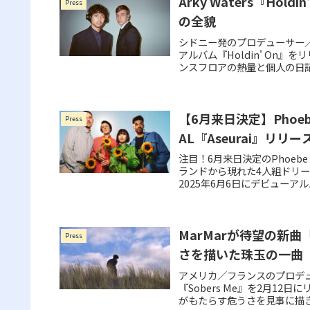
Arky Waters『H
Press
の全貌
シドニー発のプロデューサー／DJ A
アルバム『Holdin' On
ンスフロアの熱量と個人の日
【6月来日決定】Phoe
Press
AL『Aseurai』
注目！6月来日決定のPhoeb
ランドから現れた4人組ドリーム
2025年6月6日にデビューアルバム
MarMarが待望の新曲
Press
さを描いた珠玉の一曲
アメリカ／フランスのプロデュ
『Sobers Me』を2月1
がもたらす危うさを見事に描き