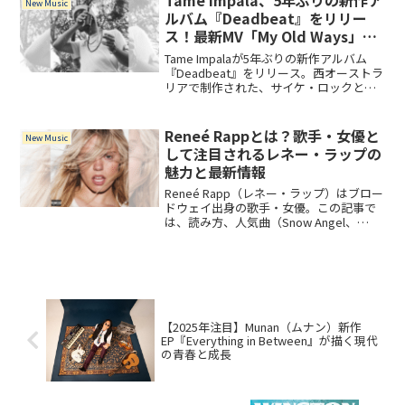
Tame Impala、5年ぶりの新作ア
New Music
Cherish)」を含む全10曲を収録。
ルバム『Deadbeat』をリリー
ス！最新MV「My Old Ways」も
公開
Tame Impalaが5年ぶりの新作アルバム
『Deadbeat』をリリース。西オーストラ
リアで制作された、サイケ・ロックとダ
ンス・サウンドが融合した最新作です。
Reneé Rappとは？歌手・女優と
New Music
して注目されるレネー・ラップの
魅力と最新情報
Reneé Rapp（レネー・ラップ）はブロー
ドウェイ出身の歌手・女優。この記事で
は、読み方、人気曲（Snow Angel、
Leave Me Aloneなど）、2025年8月1日リ
リースの新アルバム『Bite Me』やツアー
情報まで詳しく紹介します。
【2025年注目】Munan（ムナン）新作
EP『Everything in Between』が描く現代
の青春と成長