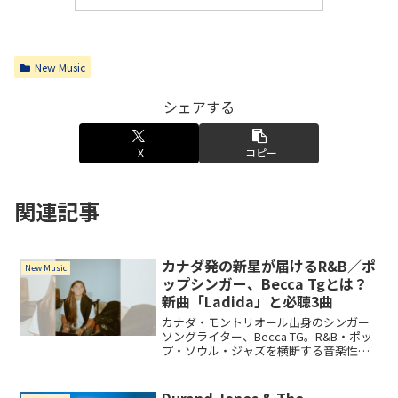
New Music
シェアする
X
コピー
関連記事
カナダ発の新星が届けるR&B／ポ
New Music
ップシンガー、Becca Tgとは？
新曲「Ladida」と必聴3曲
カナダ・モントリオール出身のシンガー
ソングライター、Becca TG。R&B・ポッ
プ・ソウル・ジャズを横断する音楽性
と、等身大の歌詞が魅力。新曲「LA DI
DA」をはじめ、まず聴いてほしい3曲と
あわせて紹介。