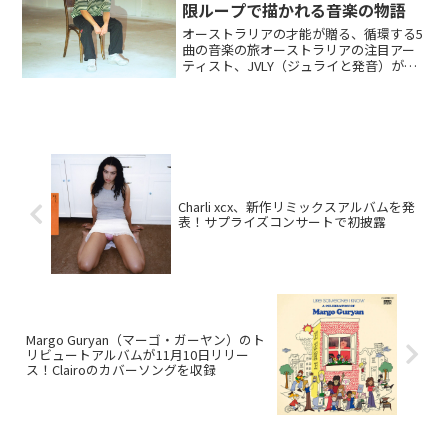
限ループで描かれる音楽の物語
オーストラリアの才能が贈る、循環する5
曲の音楽の旅オーストラリアの注目アー
ティスト、JVLY（ジュライと発音）が待
望の最新EP『SUNDER』をリリースしま
した。このEPは単なる曲の集まりではな
く、始めから終わりまで、そして終わり
から始めへ...
Charli xcx、新作リミックスアルバムを発
表！サプライズコンサートで初披露
Margo Guryan（マーゴ・ガーヤン）のト
リビュートアルバムが11月10日リリー
ス！Clairoのカバーソングを収録