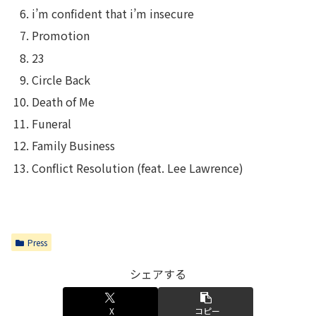
i’m confident that i’m insecure
Promotion
23
Circle Back
Death of Me
Funeral
Family Business
Conflict Resolution (feat. Lee Lawrence)
Press
シェアする
X
コピー