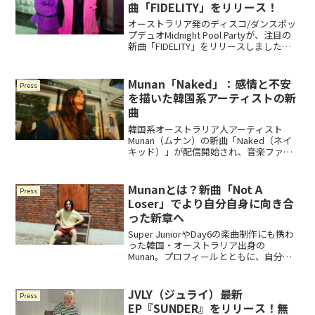
曲「FIDELITY」をリリース！
オーストラリア発のディスコ/ダンスポッ
プデュオMidnight Pool Partyが、注目の
新曲「FIDELITY」をリリースしました。
彼らの代名詞である躍動感あふれるダン
スグルーヴはそのままに、より深みのあ
るテーマに挑戦した意欲作です。...
Munan「Naked」：感情と不安
Press
を描いた韓国系アーティストの新
曲
韓国系オーストラリア人アーティスト
Munan（ムナン）の新曲「Naked（ネイ
キッド）」が配信開始され、音楽ファン
の間で注目を集めています。この曲は彼
の近日リリース予定のEPの先行シングル
として発表されました。Munanの音楽的
Munanとは？新曲「Not A
Press
アプローチと...
Loser」でより自分自身に向き合
った新章へ
Super JuniorやDay6の楽曲制作にも携わ
った韓国・オーストラリア出身の
Munan。プロフィールとともに、自分自
身の経験に向き合った新曲「Not A
Loser」の制作背景を紹介する。
JVLY（ジュライ）最新
Press
EP『SUNDER』をリリース！無