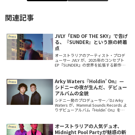
関連記事
JVLY「END OF THE SKY」で告げ
Press
る、『SUNDER』という旅の終着
点
オーストラリアのアーティスト・プロデ
ューサー JVLY が、2025年のコンセプト
EP『SUNDER』の世界を拡張する新作
『SUNDERLUXE』の最終シングル「END
OF THE SKY」をリリース。長年アーカイ
ブに眠っていた一曲が、ついに日の目を
Arky Waters『Holdin’ On』—
Press
見る。
シドニーの夜が生んだ、デビュー
アルバムの全貌
シドニー発のプロデューサー／DJ Arky
Waters が、Mammal Sounds Records よ
りデビューアルバム『Holdin' On』をリ
リース。ジャングル、DnB、テックハウ
スを横断する全曲が、ダンスフロアの熱
量と個人の日記をひとつに溶かした意欲
オーストラリアの人気デュオ、
Press
作。
Midnight Pool Partyが魅惑の新