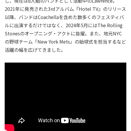
し、現在は8人組のバンドとして活動中のLawrence。
2021年に発売された3rdアルバム『Hotel TV』のリリース
以降、バンドはCoachellaを含めた数多くのフェスティバ
ルに出演するだけではなく、2024年5月にはThe Rolling
Stonesのオープニング・アクトに抜擢。また、地元NYC
の野球チーム「New York Mets」の始球式を担当するなど
活躍の幅を広げてきました。