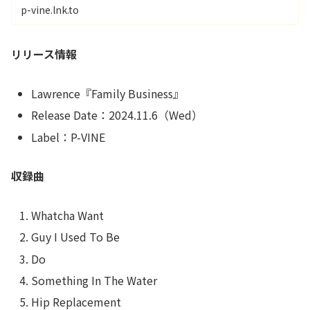
p-vine.lnk.to
リリース情報
Lawrence『Family Business』
Release Date：2024.11.6（Wed）
Label：P-VINE
収録曲
Whatcha Want
Guy I Used To Be
Do
Something In The Water
Hip Replacement