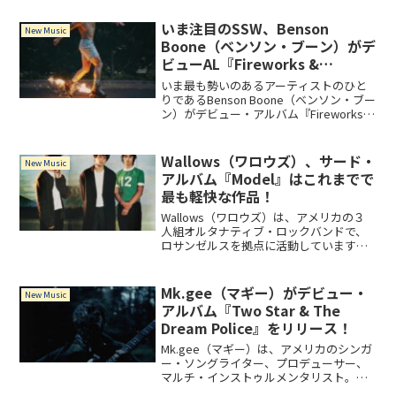
いま注目のSSW、Benson
New Music
Boone（ベンソン・ブーン）がデ
ビューAL『Fireworks &
Rollerblades』を4月5日にリリ
いま最も勢いのあるアーティストのひと
ース！
りであるBenson Boone（ベンソン・ブー
ン）がデビュー・アルバム『Fireworks &
Rollerblades』は2024年4月5日にリリー
ス！アルバムには、デビュー曲「Ghost
Town」、ピアノ主体の痛快な「Slow It
Wallows（ワロウズ）、サード・
New Music
Down」を含む全15曲を収録。
アルバム『Model』はこれまでで
最も軽快な作品！
Wallows（ワロウズ）は、アメリカの３
人組オルタナティブ・ロックバンドで、
ロサンゼルスを拠点に活動しています。
彼らがこれまでに制作した中で最も軽快
なプロジェクトだというアルバム
『Model』には「Calling After Me」「A
Mk.gee（マギー）がデビュー・
New Music
Warning」を含む全12曲を。
アルバム『Two Star & The
Dream Police』をリリース！
Mk.gee（マギー）は、アメリカのシンガ
ー・ソングライター、プロデューサー、
マルチ・インストゥルメンタリスト。デ
ビュー・アルバム『Two Star & The