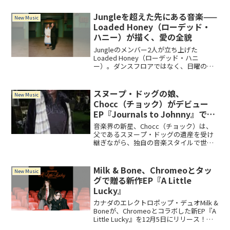
Dream Police』には、ノリの良いトワニ
ーな「Are You Looking Up」、幽玄な
Jungleを超えた先にある音楽——
New Music
「Are You Looking Up」を含む全12曲を
Loaded Honey（ローデッド・
収録。
ハニー）が描く、愛の全貌
Jungleのメンバー2人が立ち上げた
Loaded Honey（ローデッド・ハニ
ー）。ダンスフロアではなく、日曜の朝
に似合う親密なサウンドが特徴。デビュ
ーアルバム『Love Made Trees』とDJミ
ックス『The Golden Hour』を軸に、その
スヌープ・ドッグの娘、
New Music
魅力に迫る。
Chocc（チョック）がデビュー
EP『Journals to Johnny』で自
己表現の旅を語る
音楽界の新星、Chocc（チョック）は、
父であるスヌープ・ドッグの遺産を受け
継ぎながら、独自の音楽スタイルで世界
に挑戦しています。Choccは、2024年12
月6日にデビューEP『Journals to
Johnny』をリリースしました。こ...
Milk & Bone、Chromeoとタッ
New Music
グで贈る新作EP『A Little
Lucky』
カナダのエレクトロポップ・デュオMilk &
Boneが、Chromeoとコラボした新EP『A
Little Lucky』を12月5日にリリース！先
行シングル「Bloodshot」は、軽快なビ